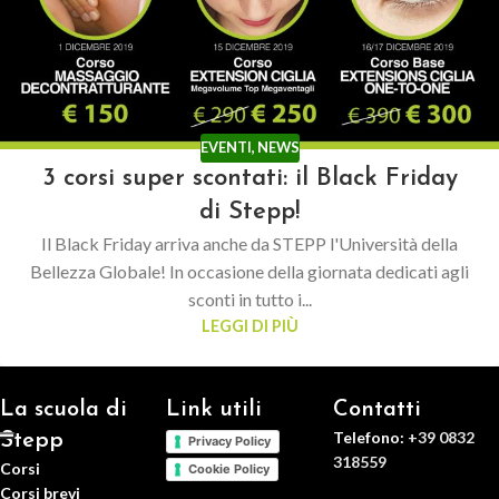
EVENTI
,
NEWS
3 corsi super scontati: il Black Friday
di Stepp!
Il Black Friday arriva anche da STEPP l'Università della
Bellezza Globale! In occasione della giornata dedicati agli
sconti in tutto i...
LEGGI DI PIÙ
La scuola di
Link utili
Contatti
Telefono:
+39 0832
Stepp
Privacy Policy
318559
Corsi
Cookie Policy
Corsi brevi