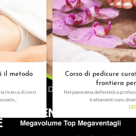
i il metodo
Corso di pedicure cura
frontiera per
a ricerca di corsi
Nel panorama dell’estetica profession
ovativ...
trattamenti sono diventa
LEG