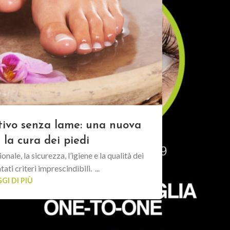
Come 
tivo senza lame: una nuova
 la cura dei piedi
Il massaggio 
ale, la sicurezza, l’igiene e la qualità dei
ti criteri imprescindibili. ...
GI DI PIÙ