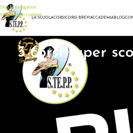
Skip to navigation
Skip to main content
LA SCUOLA
CORSI
CORSI BREVI
ACCADEMIA
BLOG
CON
3 corsi super sco
Il
Black Friday
arriva anche da
STEPP l’Università della Bellez
In occasione della giornata dedicati agli sconti in tutto il mondo, an
Eccoli:
Corso di Massaggio Decontratturante Cervicale Schiena
: 1 
Corso Extension Ciglia Megavolume Top Megaventagli
: 15 
Corso base Extension Ciglia one-to-one
: 16/17 Dicembre a
€ 
Cosa aspetti? Investi nella formazione professionale e certificata