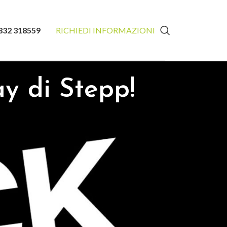
832 318559
RICHIEDI INFORMAZIONI
ay di Stepp!
sti dalle nostre allieve/i!