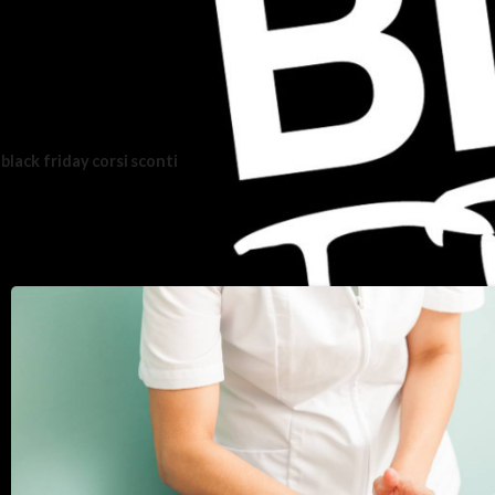
Vuoi saperne di più?
Contattaci
0832 318559‎
black friday
corsi
sconti
Articoli correlati