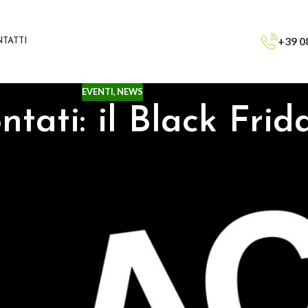
+39 0
TATTI
EVENTI
,
NEWS
ntati: il Black Frid
za Globale
!
che noi abbiamo scelto di super scontare alcuni corsi tra i più richie
Dicembre a
150€
Dicembre a
€ 250
invece di € 290
300
invece di € 390
 targata
Stepp!