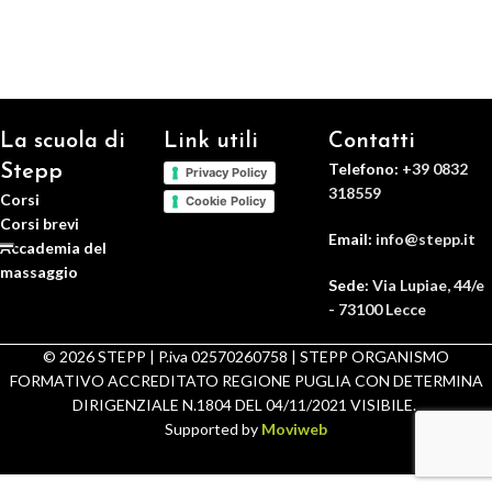
La scuola di
Link utili
Contatti
Telefono:
+39 0832
Stepp
Privacy Policy
318559
Corsi
Cookie Policy
Corsi brevi
Email:
info@stepp.it
Accademia del
massaggio
Sede:
Via Lupiae, 44/e
- 73100 Lecce
© 2026 STEPP | P.iva 02570260758 | STEPP ORGANISMO
FORMATIVO ACCREDITATO REGIONE PUGLIA CON DETERMINA
DIRIGENZIALE N.1804 DEL 04/11/2021 VISIBILE.
Supported by
Moviweb