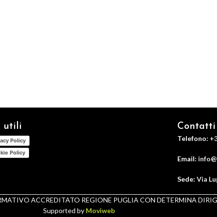
 utili
Contatti
Telefono:
+3
vacy Policy
kie Policy
Email:
info@
Sede:
Via Lu
FORMATIVO ACCREDITATO REGIONE PUGLIA CON DETERMINA DIRIGENZ
Supported by
Moviweb