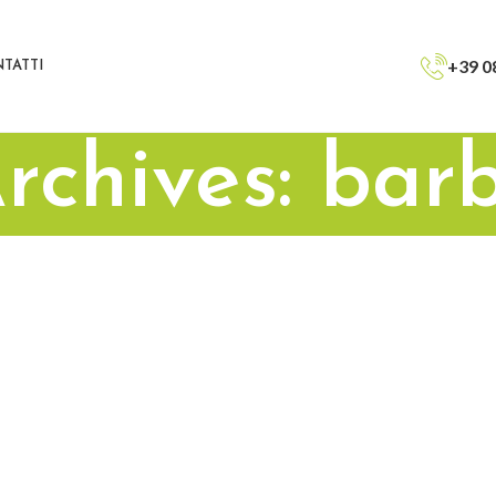
+39 0
TATTI
rchives: bar