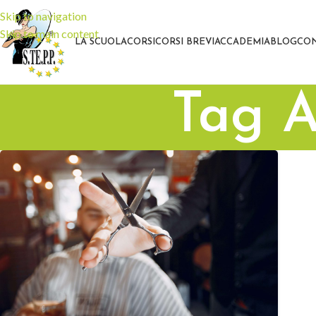
Skip to navigation
Skip to main content
LA SCUOLA
CORSI
CORSI BREVI
ACCADEMIA
BLOG
CON
Tag A