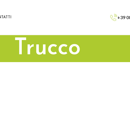
+39 0
TATTI
Trucco