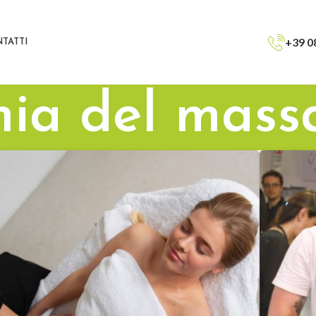
+39 0
TATTI
ia del mass