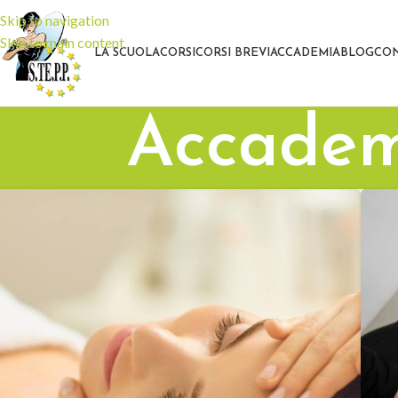
Skip to navigation
Skip to main content
LA SCUOLA
CORSI
CORSI BREVI
ACCADEMIA
BLOG
CON
Accadem