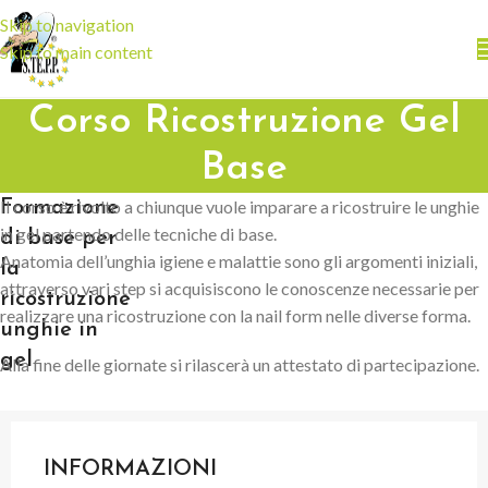
Skip to navigation
Skip to main content
Corso Ricostruzione Gel
Base
Il corso è rivolto a chiunque vuole imparare a ricostruire le unghie
Formazione
in gel partendo delle tecniche di base.
di base per
Anatomia dell’unghia igiene e malattie sono gli argomenti iniziali,
la
attraverso vari step si acquisiscono le conoscenze necessarie per
ricostruzione
realizzare una ricostruzione con la nail form nelle diverse forma.
unghie in
gel
Alla fine delle giornate si rilascerà un attestato di partecipazione.
INFORMAZIONI